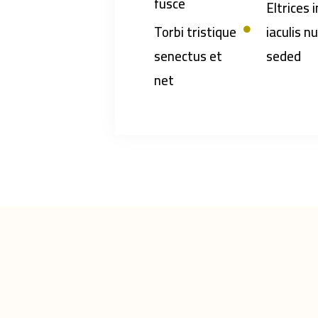
fusce
Eltrices i
Torbi tristique
iaculis n
senectus et
seded
net