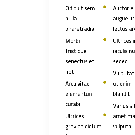
Odio ut sem
Auctor e
nulla
augue ut
pharetradia
lectus ar
Morbi
Ultrices i
tristique
iaculis n
senectus et
seded
net
Vulputat
Arcu vitae
ut enim
elementum
blandit
curabi
Varius si
Ultrices
amet ma
gravida dictum
vulputa