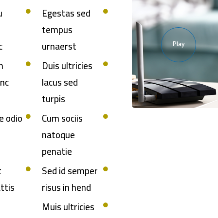
u
Egestas sed
tempus
c
urnaerst
Play
n
Duis ultricies
unc
lacus sed
turpis
e odio
Cum sociis
natoque
penatie
t
Sed id semper
ttis
risus in hend
Muis ultricies