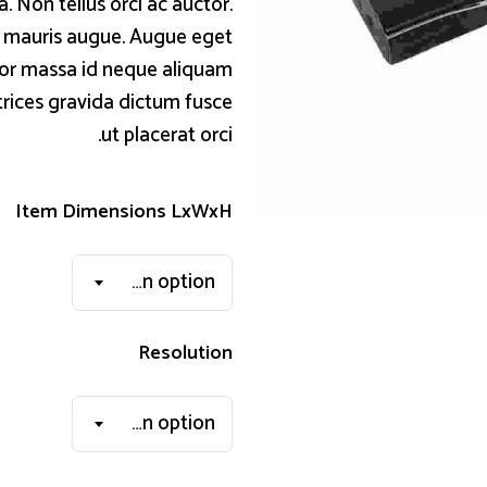
 Non tellus orci ac auctor.
e mauris augue. Augue eget
itor massa id neque aliquam
trices gravida dictum fusce
ut placerat orci.
Item Dimensions LxWxH
Choose an option
Resolution
Choose an option