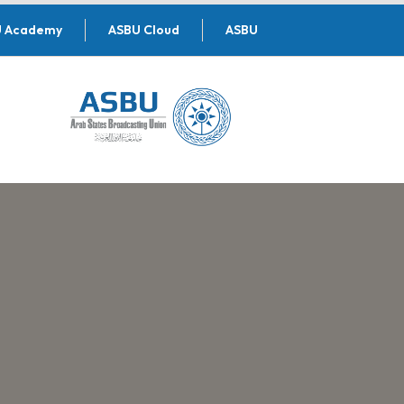
U Academy
ASBU Cloud
ASBU