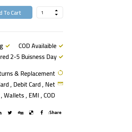
d To Cart
ng
COD Availaible
ered 2-5 Buisness Day
turns & Replacement
ard , Debit Card , Net
, Wallets , EMI , COD
Share: