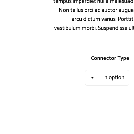
tempus imperdiet nulla malesuada.
Non tellus orci ac auctor augu
arcu dictum varius. Portt
vestibulum morbi. Suspendisse ul
Connector Type
Choose an option