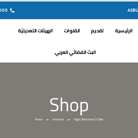
 849 71 (00216)
ASB
الرئيسية
تقديم
القنوات
الهيئات التعديليّة
البث الفضائي العربي
Shop
Home
Internet
High Definition TV Box