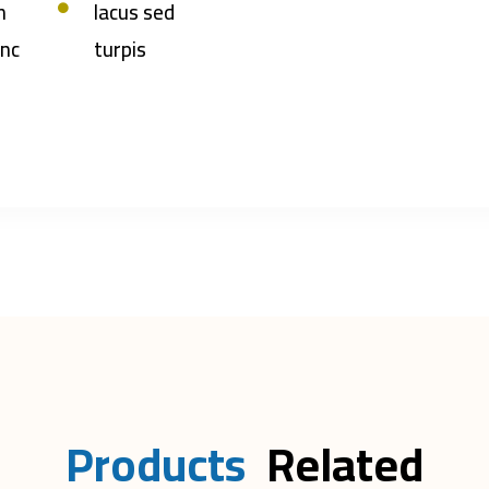
n
lacus sed
unc
turpis
P
r
o
d
u
c
t
s
Related 