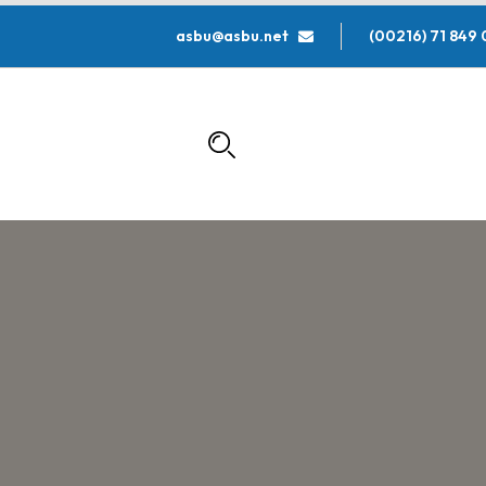
asbu@asbu.net
000