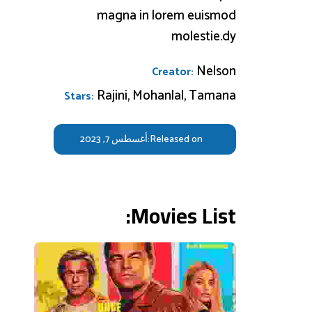
magna in lorem euismod
molestie.dy
Nelson
Creator:
Rajini, Mohanlal, Tamana
Stars:
Released on:
أغسطس 7, 2023
Movies List: