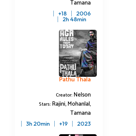
Tamana
18+
2006
2h 48min
Pathu Thala
Nelson
Creator:
Rajini, Mohanlal,
Stars:
Tamana
3h 20min
19+
2023