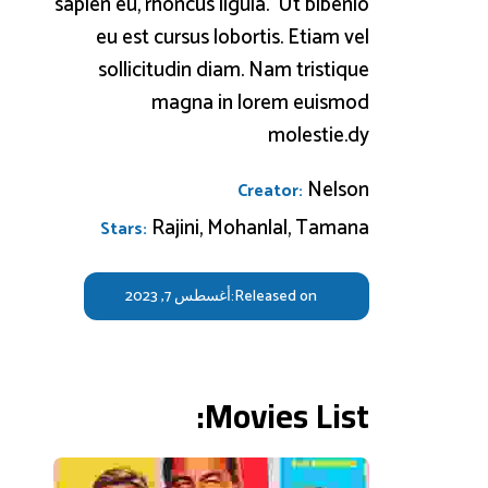
sapien eu, rhoncus ligula. Ut bibenio
eu est cursus lobortis. Etiam vel
sollicitudin diam. Nam tristique
magna in lorem euismod
molestie.dy
Nelson
Creator:
Rajini, Mohanlal, Tamana
Stars:
Released on:
أغسطس 7, 2023
Movies List: