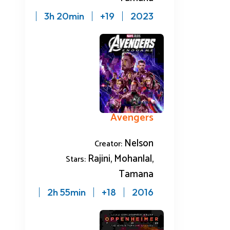
3h 20min
19+
2023
Avengers
Nelson
Creator:
Rajini, Mohanlal,
Stars:
Tamana
2h 55min
18+
2016