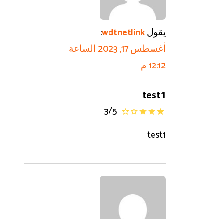
يقول
:
wdtnetlink
أغسطس 17, 2023 الساعة
12:12 م
test1
3
/
5
test1