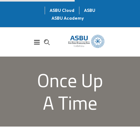
ASBU Cloud
ASBU
ASBU Academy
Once Up
A Time