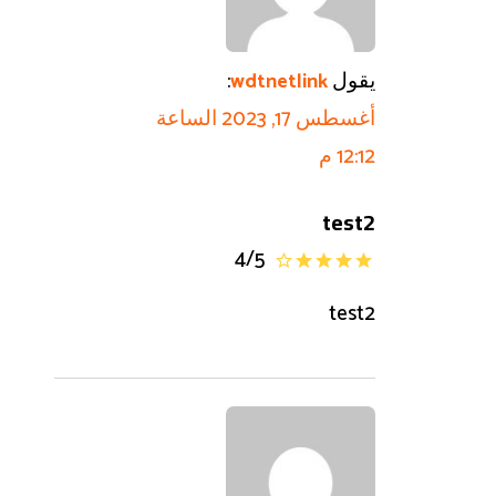
يقول
:
wdtnetlink
أغسطس 17, 2023 الساعة
12:12 م
test2
4
/
5
test2